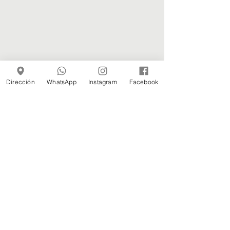
Dirección
WhatsApp
Instagram
Facebook
2024
2023
&
2022
2021
2020
HORARIOS
Miercoles a Domingo
isi Daytime Kitchen​
de 12.30 a 17:00 hrs
27 Adentro